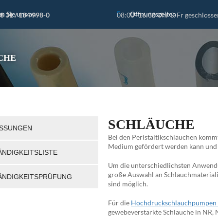
n Sie uns an
Öffnungszeiten
28 31 / 134 998-0
08:00–16:30 Uhr & Fr geschlosse
CHE
SCHLÄUCHE
SSUNGEN
Bei den Peristaltikschläuchen kommt 
Medium gefördert werden kann und d
ÄNDIGKEITSLISTE
Um die unterschiedlichsten Anwendu
große Auswahl an Schlauchmaterial
ÄNDIGKEITSPRÜFUNG
sind möglich.
Für die
Hochdruckschlauchpumpen u
gewebeverstärkte Schläuche in NR,