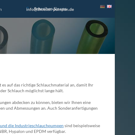
Schreiben Sie uns
n
info@thoelen-pumpen.de
es auf das richtige Schlauchmaterial an, damit Ihr
er Schlauch möglichst lange hält.
ngen abdecken zu können, bieten wir Ihnen eine
ien und Abmessungen an. Auch Sonderanfertigungen
nd die Industrieschlauchpumpen
sind beispielsweise
 NBR, Hypalon und EPDM verfügbar.